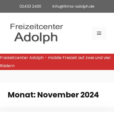
Zum
02433 2400 info@firma-adolph.de
Inhalt
springen
MENÜ
Freizeitcenter Adolph - mobile Freizeit auf zwei und vier
Rädern
Monat:
November 2024