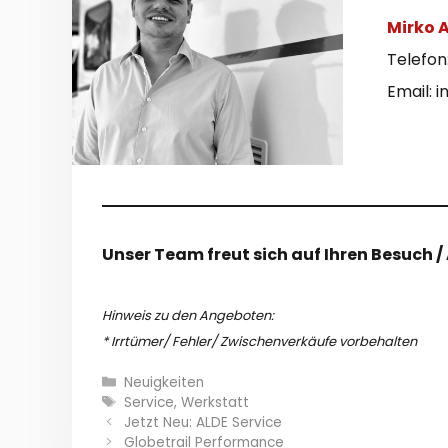
Mirko 
Telefon
Email: 
Unser Team freut sich auf Ihren Besuch / 
Hinweis zu den Angeboten:
* Irrtümer/ Fehler/ Zwischenverkäufe vorbehalten
Kategorien
Neuigkeiten
Schlagwörter
Service
,
Werkstatt
Jetzt Neu: ALDE Service
Globetrail Performance