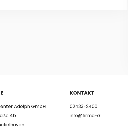
E
KONTAKT
tcenter Adolph GmbH
02433-2400
raße 4b
info@firma-adolph.de
ückelhoven