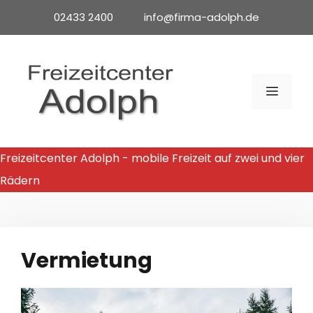
Zum
02433 2400 info@firma-adolph.de
Inhalt
springen
MENÜ
Freizeitcenter Adolph - mobile Freizeit auf zwei und vier
Rädern
Vermietung