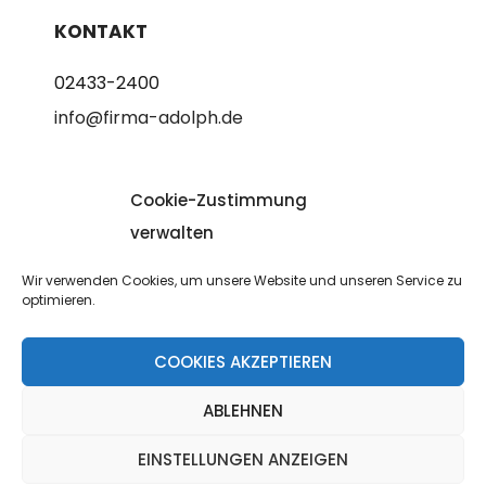
KONTAKT
02433-2400
info@firma-adolph.de
ÖFFNUNGSZEITEN
Cookie-Zustimmung
verwalten
Mo-Fr von 10:00 bis 17:30 Uhr
Mittag 12:30 bis 13:30 Uhr
Wir verwenden Cookies, um unsere Website und unseren Service zu
optimieren.
COOKIES AKZEPTIEREN
> IMPRESSUM
> HAFTUNGSAUSSCHLUSS
> DATENSCHUTZ
ABLEHNEN
> INTERN
EINSTELLUNGEN ANZEIGEN
© 2026 FREIZEITCENTER ADOLPH GMBH