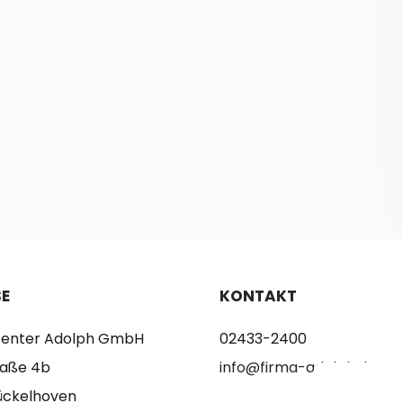
E
KONTAKT
tcenter Adolph GmbH
02433-2400
raße 4b
info@firma-adolph.de
ückelhoven