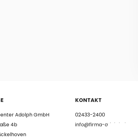
E
KONTAKT
tcenter Adolph GmbH
02433-2400
raße 4b
info@firma-adolph.de
ückelhoven