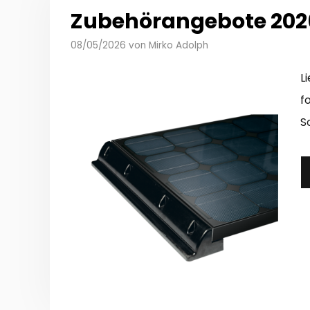
Zubehörangebote 202
08/05/2026
von
Mirko Adolph
L
f
S